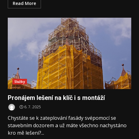
Read More
Služby
Pronájem lešení na klíč i s montáží
6. 7. 2025
Chystáte se k zateplování fasády svépomocí se
stavebním dozorem a už máte všechno nachystáno
kro mě lešení?...