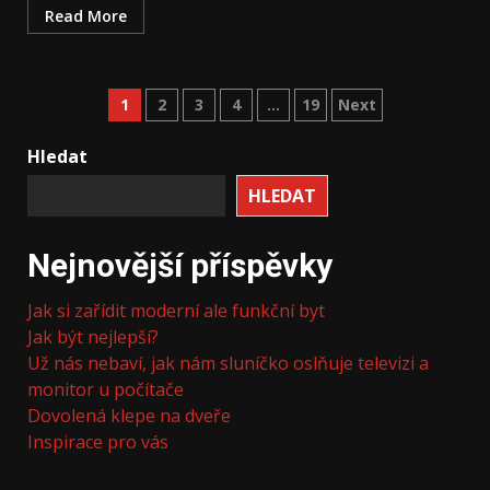
Read More
Stránkování
1
2
3
4
…
19
Next
příspěvků
Hledat
HLEDAT
Nejnovější příspěvky
Jak si zařídit moderní ale funkční byt
Jak být nejlepší?
Už nás nebaví, jak nám sluníčko oslňuje televizi a
monitor u počítače
Dovolená klepe na dveře
Inspirace pro vás