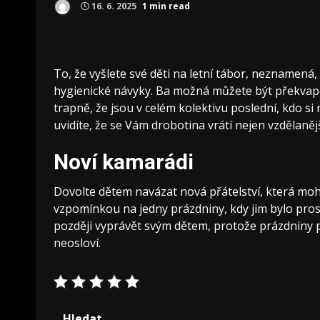
16. 6. 2025
1 min read
To, že vyšlete své děti na
letní tábor
, neznamená, 
hygienické návyky. Ba možná můžete být překvapen
trapně, že jsou v celém kolektivu poslední, kdo si
uvidíte, že se Vám drobotina vrátí nejen vzdělanějš
Noví kamarádi
Dovolte dětem navázat nová přátelství, která moh
vzpomínkou na jedny prázdniny, kdy jim bylo pros
později vyprávět svým dětem, protože prázdniny p
neosloví.
Hledat