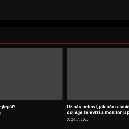
ejlepší?
Už nás nebaví, jak nám sluní
oslňuje televizi a monitor u 
5
24. 7. 2025