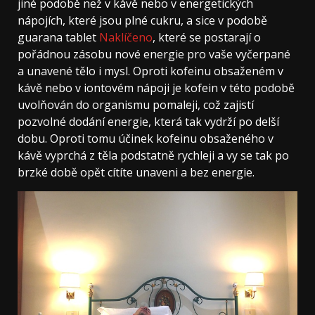
jiné podobě než v kávě nebo v energetických
nápojích, které jsou plné cukru, a sice v podobě
guarana tablet
Naklíčeno
, které se postarají o
pořádnou zásobu nové energie pro vaše vyčerpané
a unavené tělo i mysl. Oproti kofeinu obsaženém v
kávě nebo v iontovém nápoji je kofein v této podobě
uvolňován do organismu pomaleji, což zajistí
pozvolné dodání energie, která tak vydrží po delší
dobu. Oproti tomu účinek kofeinu obsaženého v
kávě vyprchá z těla podstatně rychleji a vy se tak po
brzké době opět cítíte unaveni a bez energie.