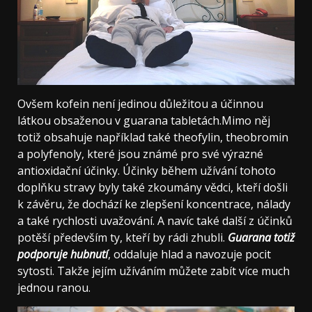
Ovšem kofein není jedinou důležitou a účinnou
látkou obsaženou v guarana tabletách.Mimo něj
totiž obsahuje například také theofylin, theobromin
a polyfenoly, které jsou známé pro své výrazné
antioxidační účinky. Účinky během užívání tohoto
doplňku stravy byly také zkoumány vědci, kteří došli
k závěru, že dochází ke zlepšení koncentrace, nálady
a také rychlosti uvažování. A navíc také další z účinků
potěší především ty, kteří by rádi zhubli.
Guarana totiž
podporuje hubnutí
, oddaluje hlad a navozuje pocit
sytosti. Takže jejím užíváním můžete zabít více much
jednou ranou.