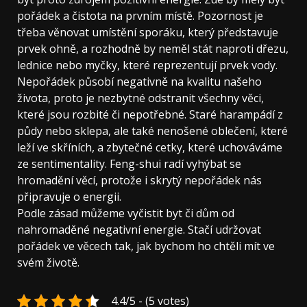
pořádek a čistota na prvním místě. Pozornost je
třeba věnovat umístění sporáku, který představuje
prvek ohně, a rozhodně by neměl stát naproti dřezu,
lednice nebo myčky, které reprezentují prvek vody.
Nepořádek působí negativně na kvalitu našeho
života, proto je nezbytné odstranit všechny věci,
které jsou rozbité či nepotřebné. Staré harampádí z
půdy nebo sklepa, ale také nenošené oblečení, které
leží ve skříních, a zbytečné cetky, které uchováváme
ze sentimentality. Feng-shui radí vyhýbat se
hromadění věcí, protože i skrytý nepořádek nás
připravuje o energii.
Podle zásad
můžeme vyčistit byt či dům od
nahromaděné negativní energie. Stačí udržovat
pořádek ve věcech tak, jak bychom ho chtěli mít ve
svém životě.
4.4/5 - (5 votes)