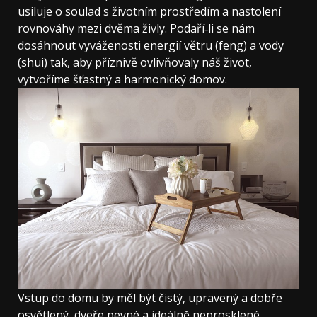
usiluje o soulad s životním prostředím a nastolení
rovnováhy mezi dvěma živly. Podaří‑li se nám
dosáhnout vyváženosti energií větru (feng) a vody
(shui) tak, aby příznivě ovlivňovaly náš život,
vytvoříme šťastný a harmonický domov.
Vstup do domu by měl být čistý, upravený a dobře
osvětlený, dveře pevné a ideálně neprosklené.