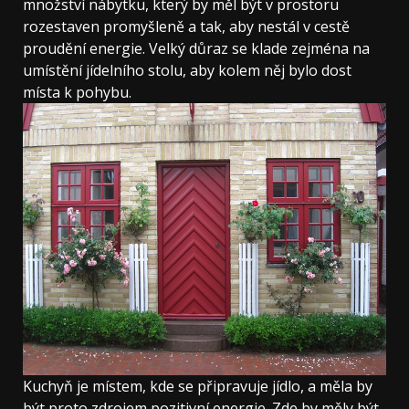
množství nábytku, který by měl být v prostoru
rozestaven promyšleně a tak, aby nestál v cestě
proudění energie. Velký důraz se klade zejména na
umístění jídelního stolu, aby kolem něj bylo dost
místa k pohybu.
Kuchyň je místem, kde se připravuje jídlo, a měla by
být proto zdrojem pozitivní energie. Zde by měly být