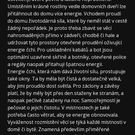
Umístěním krásné rostliny vedle domovních dveří lze
přitáhnout do domu více energie. Vchodem proudí
do domu životodárná síla, které by neměl stát v cestě
žádný nepořádek. Je proto třeba zbavit se věcí
nahromaděných přímo v zádveří, chodbě či hale a
udržovat tyto prostory otevřené proudění oživující
energie čchi. Pro uskladnění kabátů a bot jsou
optimální uzavřené skříně a botníky, otevřené police
a regály naopak přitahují špatnou energii.
Energie čchi, která nám dává životní sílu, prostupuje
také okny. Ta by měla být čistá a dostatečně velká,
aby jimi proudilo dost světla. Pro záclony a závěsy
platí, že by měly být přes den staženy ke stranám, a
naopak pečlivě zataženy na noc. Samozřejmostí je
pečovat o jejich čistotu. V místnostech je také
potřeba často větrat, aby se energie obnovovala.
Vyváženost rozmístění věcí se týká každé místnosti v
domě či bytě. Znamená především přiměřené