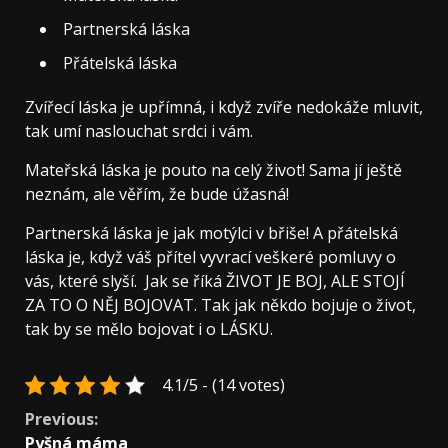
Partnerská láska
Přátelská láska
Zvířecí láska je upřímná, i když zvíře nedokáže mluvit,
tak umí naslouchat srdci i vám.
Mateřská láska je pouto na celý život! Sama jí ještě
neznám, ale věřím, že bude úžasná!
Partnerská láska je jak motýlci v břiše! A přátelská
láska je, když váš přítel vyvrací veškeré pomluvy o
vás, které slyší. Jak se říká ŽIVOT JE BOJ, ALE STOJÍ
ZA TO O NĚJ BOJOVAT. Tak jak někdo bojuje o život,
tak by se mělo bojovat i o LÁSKU.
4.1/5 - (14 votes)
Continue
Previous:
Pyšná máma