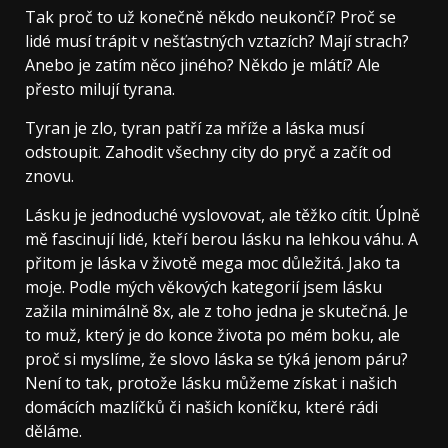
Tak proč to už konečně někdo neukončí? Proč se
lidé musí trápit v nešťastných vztazích? Mají strach?
Anebo je zatím něco jiného? Někdo je mlátí? Ale
přesto milují tyrana.
Tyran je zlo, tyran patří za mříže a láska musí
odstoupit. Zahodit všechny city do pryč a začít od
znovu.
Lásku je jednoduché vyslovovat, ale těžko cítit. Úplně
mě fascinují lidé, kteří berou lásku na lehkou váhu. A
přitom je láska v životě mega moc důležitá. Jako ta
moje. Podle mých věkových kategorií jsem lásku
zažila minimálně 8x, ale z toho jedna je skutečná. Je
to muž, který je do konce života po mém boku, ale
proč si myslíme, že slovo láska se týká jenom páru?
Není to tak, protože lásku můžeme získat i našich
domácích mazlíčků či našich koníčku, které rádi
děláme.