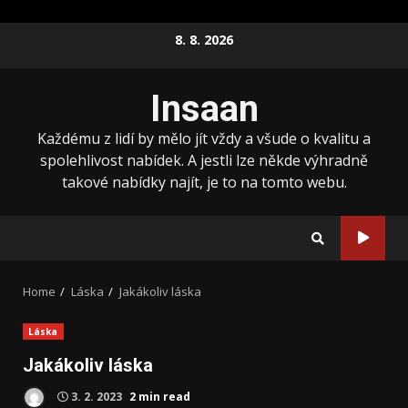
Skip
8. 8. 2026
to
content
Insaan
Každému z lidí by mělo jít vždy a všude o kvalitu a
spolehlivost nabídek. A jestli lze někde výhradně
takové nabídky najít, je to na tomto webu.
Home
Láska
Jakákoliv láska
Láska
Jakákoliv láska
3. 2. 2023
2 min read