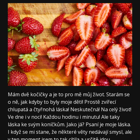
Mám dvě kočičky a je to pro mě můj život. Starám se
o ně, jak kdyby to byly moje děti! Prostě zvířecí
chlupatá a čtyřnohá láska! Neskutečná! Na celý život!
Ve dne i v noci! Každou hodinu i minutu! Ale taky
láska ke svým koníčkům. Jako já? Psaní je moje láska.
I když se mi stane, že některé věty nedávají smysl, ale
v ten moment jsem to tak cítila a určitě jdou