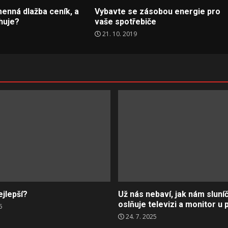
enná dlažba ceník, a
Vybavte se zásobou energie pro
huje?
vaše spotřebiče
21. 10. 2019
ejlepší?
Už nás nebaví, jak nám sluní
oslňuje televizi a monitor u 
5
24. 7. 2025