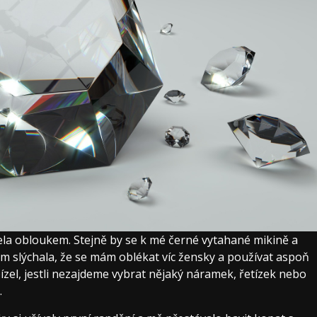
ela obloukem. Stejně by se k mé černé vytahané mikině a
m slýchala, že se mám oblékat víc žensky a používat aspoň
el, jestli nezajdeme vybrat nějaký náramek, řetízek nebo
.