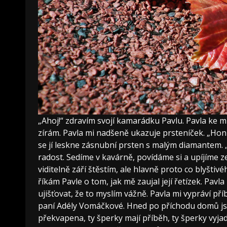
„Ahoj!“ zdravím svojí kamarádku Pavlu. Pavla ke 
zírám. Pavla mi nadšeně ukazuje prsteníček. „Hon
se jí leskne zásnubní prsten s malým diamantem.
radost. Sedíme v kavárně, povídáme si a upíjíme z
viditelně září štěstím, ale hlavně proto co blyštiv
říkám Pavle o tom, jak mě zaujal její řetízek. Pavl
ujišťovat, že to myslím vážně. Pavla mi vypráví p
paní Adély Vomáčkové. Hned po příchodu domů jse
překvapena, ty šperky mají příběh, ty šperky vyj