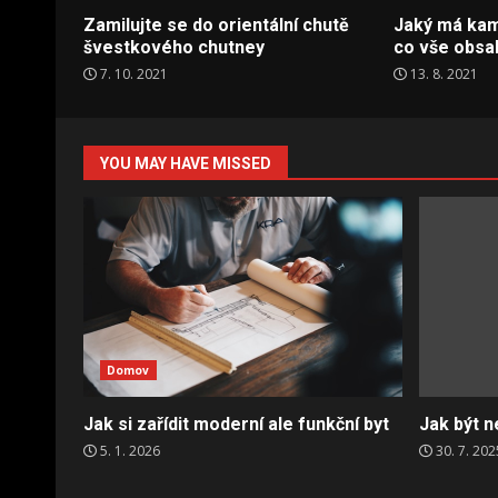
Zamilujte se do orientální chutě
Jaký má kam
švestkového chutney
co vše obsa
7. 10. 2021
13. 8. 2021
YOU MAY HAVE MISSED
Domov
Jak si zařídit moderní ale funkční byt
Jak být n
5. 1. 2026
30. 7. 202