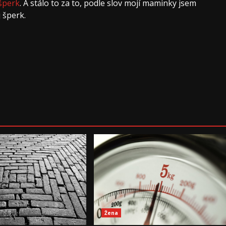
 šperk
. A stálo to za to, podle slov mojí maminky jsem
 šperk.
Žena