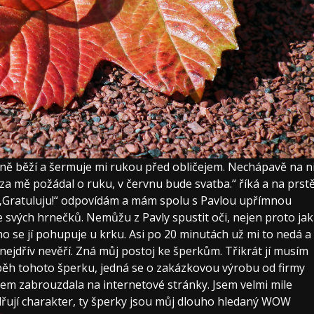
mně běží a šermuje mi rukou před obličejem. Nechápavě na n
za mě požádal o ruku, v červnu bude svatba.“ říká a na prst
 „Gratuluju!“ odpovídám a mám spolu s Pavlou upřímnou
e svých hrnečků. Nemůžu z Pavly spustit oči, nejen proto jak
ého se jí pohupuje u krku. Asi po 20 minutách už mi to nedá a
a nejdřív nevěří. Zná můj postoj ke šperkům. Třikrát jí musím
říběh tohoto šperku, jedná se o zakázkovou výrobu od firmy
m zabrouzdala na internetové stránky. Jsem velmi mile
adřují charakter, ty šperky jsou můj dlouho hledaný WOW