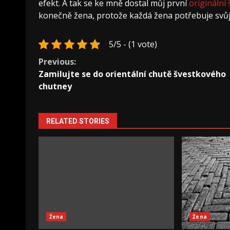
efekt. A tak se ke mně dostal můj první
originální
konečně žena, protože každá žena potřebuje svůj
5/5 - (1 vote)
Continue
Previous:
Zamilujte se do orientální chutě švestkového
Reading
chutney
RELATED STORIES
Žena
Žena