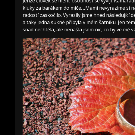
Jenže člověk se mění, osobnost se vyvíjí. Kamarádk
kluky za barákem do míče. „Mami nevyrazíme si na
radostí zaskočilo. Vyrazily jsme hned následující 
a taky jedna sukně přibyla v mém šatníku. Jen těm
snad nechtěla, ale nenašla jsem nic, co by ve mě