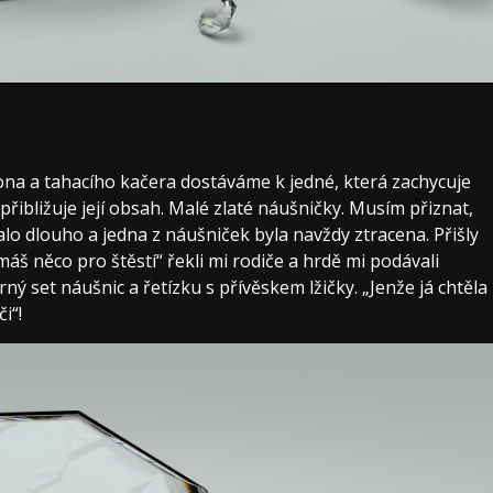
lona a tahacího kačera dostáváme k jedné, která zachycuje
řibližuje její obsah. Malé zlaté náušničky. Musím přiznat,
valo dlouho a jedna z náušniček byla navždy ztracena.
Přišly
áš něco pro štěstí“ řekli mi rodiče a hrdě mi podávali
ný set náušnic a řetízku s přívěskem lžičky.
„Jenže já chtěla
i“!