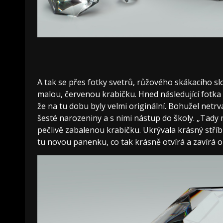
A tak se přes fotky svetrů, růžového skákacího s
malou, červenou krabičku. Hned následující fotka p
že na tu dobu byly velmi originální. Bohužel netr
šesté narozeniny a s nimi nástup do školy. „Tady m
pečlivě zabalenou krabičku. Ukrývala krásný stříbr
tu novou panenku, co tak krásně otvírá a zavírá oč