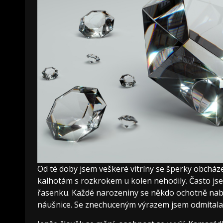
Od té doby jsem veškeré vitríny se šperky obcház
kalhotám s rozkrokem u kolen nehodily. Často jse
řasenku. Každé narozeniny se někdo ochotně nabíz
náušnice. Se znechuceným výrazem jsem odmítala