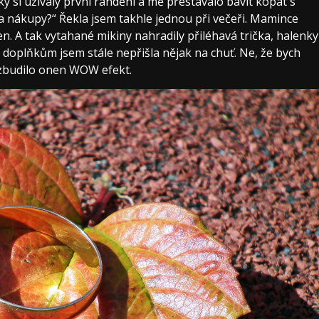
y si užívaly první randění a mě přestávalo bavit kopat s
 nákupy?“ Řekla jsem takhle jednou při večeři. Mamince
den. A tak vytahané mikiny nahradily přiléhavá trička, halenky
 doplňkům jsem stále nepřišla nějak na chuť. Ne, že bych
 vzbudilo onen WOW efekt.