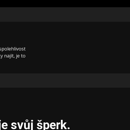
 spolehlivost
 najít, je to
e svůj šperk.