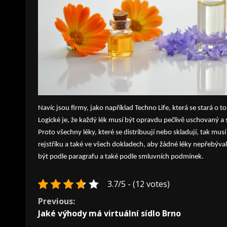
Navíc jsou firmy, jako například Techno Life, která se stará o
Logické je, že každý lék musí být opravdu pečlivě uschovaný 
Proto všechny léky, které se distribuují nebo skladují, tak mus
rejstříku a také ve všech dokladech, aby žádné léky nepřebýval
být podle paragrafu a také podle smluvních podmínek.
3.7/5 - (12 votes)
Continue
Previous:
Jaké výhody má virtuální sídlo Brno
Reading