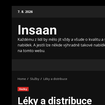
Skip
7. 8. 2026
to
content
Insaan
Každému z lidí by mělo jít vždy a všude o kvalitu a
nabídek. A jestli lze někde výhradně takové nabídky
na tomto webu.
Home
Služby
Léky a distribuce
Služby
Léky a distribuce