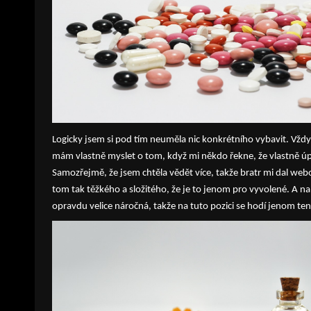
Logicky jsem si pod tím neuměla nic konkrétního vybavit. Vždyc
mám vlastně myslet o tom, když mi někdo řekne, že vlastně úpln
Samozřejmě, že jsem chtěla vědět více, takže bratr mi dal webov
tom tak těžkého a složitého, že je to jenom pro vyvolené. A na
opravdu velice náročná, takže na tuto pozici se hodí jenom te