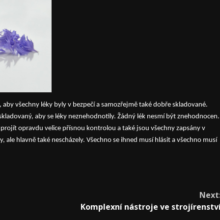
 to, aby všechny léky byly v bezpečí a samozřejmě také dobře skladované.
a skladovaný, aby se léky neznehodnotily. Žádný lék nesmí být znehodnocen.
í projít opravdu velice přísnou kontrolou a také jsou všechny zapsány v
y, ale hlavně také nescházely. Všechno se ihned musí hlásit a všechno musí
Next
Komplexní nástroje ve strojírenstv