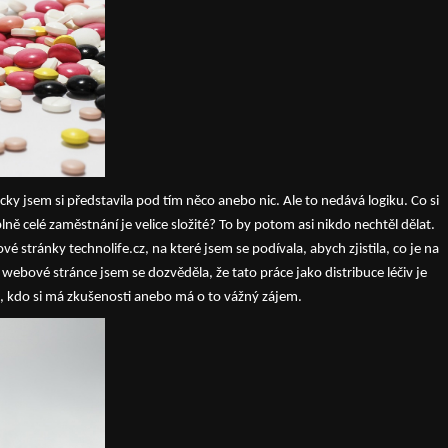
ky jsem si představila pod tím něco anebo nic. Ale to nedává logiku. Co si
ě celé zaměstnání je velice složité? To by potom asi nikdo nechtěl dělat.
é stránky technolife.cz, na které jsem se podívala, abych zjistila, co je na
 webové stránce jsem se dozvěděla, že tato práce jako distribuce léčiv je
n, kdo si má zkušenosti anebo má o to vážný zájem.