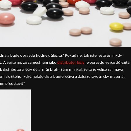
ědná a bude opravdu hodně důležitá? Pokud ne, tak jste ještě asi nikdy
iv. A věřte mi, že zaměstnání jako
distributor léčiv
je opravdu velice důležitá
istributora léčiv dělal můj bratr. Sám mi říkal, že to je velice zajímavá
tom složitého, když někdo distribuuje léčiva a další zdravotnický materiál,
mám představit?