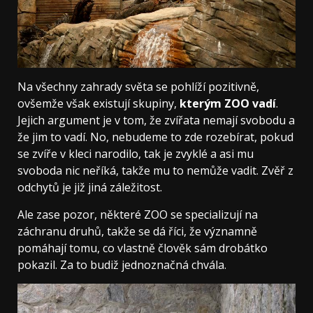
Na všechny zahrady světa se pohlíží pozitivně,
ovšemže však existují skupiny,
kterým ZOO vadí
.
Jejich argument je v tom, že zvířata nemají svobodu a
že jim to vadí. No, nebudeme to zde rozebírat, pokud
se zvíře v kleci narodilo, tak je zvyklé a asi mu
svoboda nic neříká, takže mu to nemůže vadit. Zvěř z
odchytů je již jiná záležitost.
Ale zase pozor, některé ZOO se specializují na
záchranu druhů, takže se dá říci, že významně
pomáhají tomu, co vlastně člověk sám drobátko
pokazil. Za to budiž jednoznačná chvála.