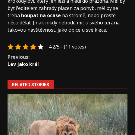
krokodýlovi, který jen leží a hledí do prázdna. Měl by
být ředitelem zahrady placen za pohyb, měl by se
třeba
houpat na ocase
na stromě, nebo prostě
něco dělat. Jinak nikdy nebude mít u svého terária
takovou návštěvnost, jako opice u své klece.
4.2/5 - (11 votes)
Continue
Previous:
Lev jako král
Reading
RELATED STORIES