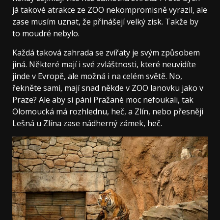
já takové atrakce ze ZOO nekompromisně vyrazil, ale
zase musím uznat, že přinášejí velký zisk. Takže by
to moudré nebylo.
Každá taková zahrada se zvířaty je svým způsobem
jiná. Některé mají i své zvláštnosti, které neuvidíte
jinde v Evropě, ale možná i na celém světě. No,
řekněte sami, mají snad někde v ZOO lanovku jako v
Praze? Ale aby si páni Pražané moc nefoukali, tak
Olomoucká má rozhlednu, heč, a Zlín, nebo přesněji
Lešná u Zlína zase nádherný zámek, heč.