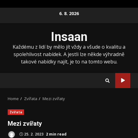
Skip
6. 8. 2026
to
content
Insaan
Každému z lidí by mělo jít vždy a všude o kvalitu a
spolehlivost nabídek. A jestli lze někde výhradně
takové nabídky najít, je to na tomto webu.
Home
Zvířata
Mezi zvířaty
Zvířata
Mezi zvířaty
25. 2. 2023
2 min read