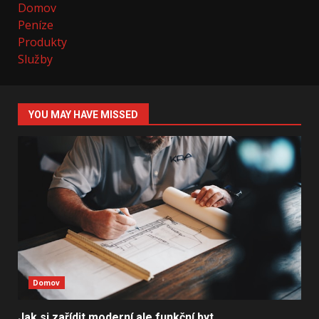
Domov
Peníze
Produkty
Služby
YOU MAY HAVE MISSED
Domov
Jak si zařídit moderní ale funkční byt