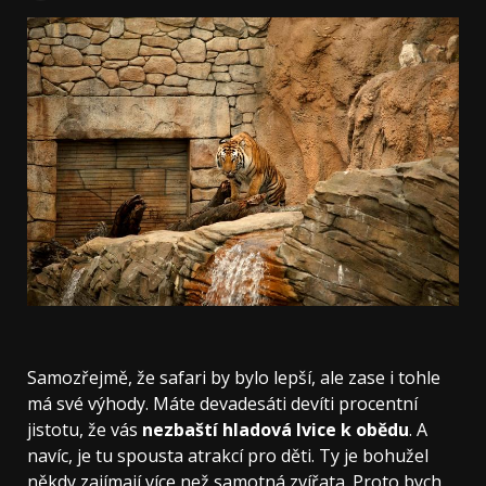
Samozřejmě, že safari by bylo lepší, ale zase i tohle
má své výhody. Máte devadesáti devíti procentní
jistotu, že vás
nezbaští hladová lvice k obědu
. A
navíc, je tu spousta atrakcí pro děti. Ty je bohužel
někdy zajímají více než samotná zvířata. Proto bych