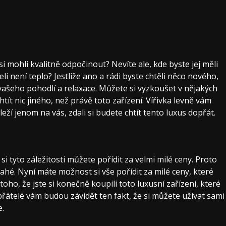
 mohli kvalitně odpočinout? Nevíte ale, kde byste jej měli
li není teplo? Jestliže ano a rádi byste chtěli něco nového,
a vašeho pohodlí a relaxace. Můžete si vyzkoušet v nějakých
tít nic jiného, než právě toto zařízení.
Vířivka levně
vám
í jenom na vás, zdali si budete chtít tento luxus dopřát.
i tyto záležitosti můžete pořídit za velmi milé ceny. Proto
rahé. Nyní máte možnost si vše pořídit za milé ceny, které
ho, že jste si konečně koupili toto luxusní zařízení, které
přátelé vám budou závidět ten fakt, že si můžete užívat sami
e.