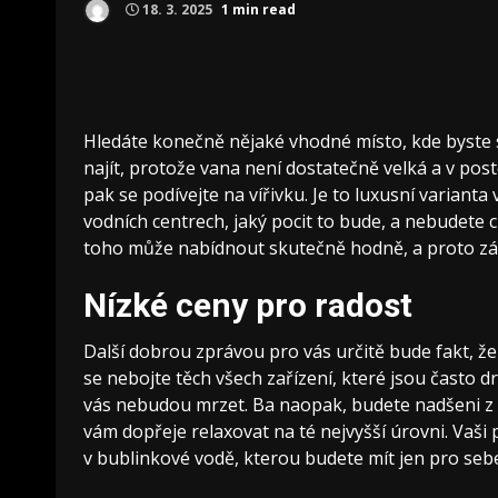
18. 3. 2025
1 min read
Hledáte konečně nějaké vhodné místo, kde byste si
najít, protože vana není dostatečně velká a v poste
pak se podívejte na vířivku. Je to luxusní variant
vodních centrech, jaký pocit to bude, a nebudete ch
toho může nabídnout skutečně hodně, a proto zálež
Nízké ceny pro radost
Další dobrou zprávou pro vás určitě bude fakt, že s
se nebojte těch všech zařízení, které jsou často d
vás nebudou mrzet. Ba naopak, budete nadšeni z to
vám dopřeje relaxovat na té nejvyšší úrovni. Vaši 
v bublinkové vodě, kterou budete mít jen pro seb