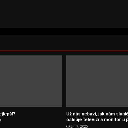
ejlepší?
Už nás nebaví, jak nám sluní
oslňuje televizi a monitor u 
5
24. 7. 2025