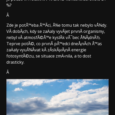
%?
Â
Zde je potÅ™eba Å™Ã­ci, Å¾e tomu tak nebylo vÅ¾dy.
VÂ dobÃ¡ch, kdy se zaÄaly vyvÃ­jet prvnÃ­ organismy,
nebyl vÂ atmosfÃ©Å™e kyslÃ­k vÅ¯bec Å¾Ã¡dnÃ½.
Teprve potÃ©, co prvnÃ­ pÅ™edci dneÅ¡nÃ­ch Å™as
zaÄaly vyuÅ¾Ã­vat kÂ zÃ­skÃ¡vÃ¡nÃ­ energie
fotosyntÃ©zu, se situace zmÄ›nila, a to dost
drasticky.
Â