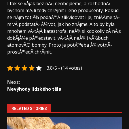
I tak se vÅ¡ak bez nÄ›j neobejdeme, a rozhodnÄ›
bychom mÄ›li tedy chrÃ¡nit i jeho producenty. Pokud
se nÃ¡m totiÅ¾ podaÅ™Ã­ zlikvidovat i je, zniÄÃ­me tÃ­
m vÂ podstatÄ› Å¾ivot, jak ho znÃ¡me. A to by byla
mnohem vÄ›tÅ¡Ã­ katastrofa, neÅ¾ si kdokoliv zÂ nÃ¡s
dokÃ¡Å¾e pÅ™edstavit, vÄ›tÅ¡Ã­ neÅ¾ i vÃ½buch
atomovÃ© bomby. Proto je potÅ™eba Å¾ivotnÃ­
prostÅ™edÃ­ chrÃ¡nit.
3.8/5 - (14 votes)
Continue
Next:
Reading
Nevýhody lidského těla
RELATED STORIES