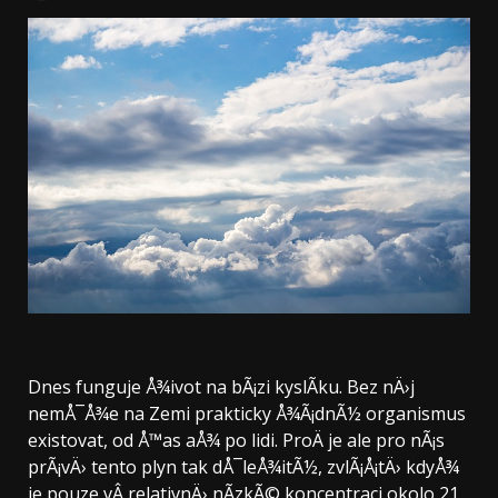
Dnes funguje Å¾ivot na bÃ¡zi kyslÃ­ku. Bez nÄ›j
nemÅ¯Å¾e na Zemi prakticky Å¾Ã¡dnÃ½ organismus
existovat, od Å™as aÅ¾ po lidi. ProÄ je ale pro nÃ¡s
prÃ¡vÄ› tento plyn tak dÅ¯leÅ¾itÃ½, zvlÃ¡Å¡tÄ› kdyÅ¾
je pouze vÂ relativnÄ› nÃ­zkÃ© koncentraci okolo 21