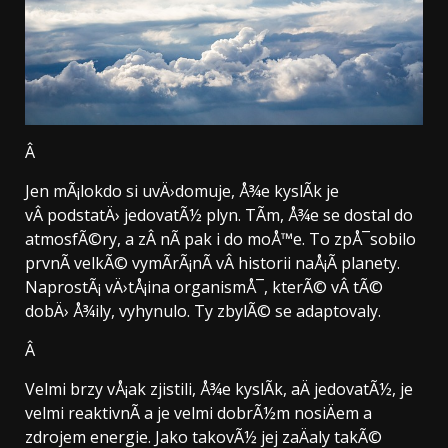
Â
Jen mÃ¡lokdo si uvÄ›domuje, Å¾e kyslÃ­k je
vÂ podstatÄ› jedovatÃ½ plyn. TÃ­m, Å¾e se dostal do
atmosfÃ©ry, a zÂ nÃ­ pak i do moÅ™e. To zpÅ¯sobilo
prvnÃ­ velkÃ© vymÃ­rÃ¡nÃ­ vÂ historii naÅ¡Ã­ planety.
NaprostÃ¡ vÄ›tÅ¡ina organismÅ¯, kterÃ© vÂ tÃ©
dobÄ› Å¾ily, vyhynulo. Ty zbylÃ© se adaptovaly.
Â
Velmi brzy vÅ¡ak zjistili, Å¾e kyslÃ­k, aÄ jedovatÃ½, je
velmi reaktivnÃ­ a je velmi dobrÃ½m nosiÄem a
zdrojem energie. Jako takovÃ½ jej zaÄaly takÃ©