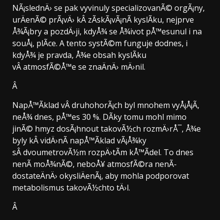
NÃ¡slednÄ› se pak vyvinuly specializovanÃ© orgÃ¡ny,
urÄenÃ© prÃ¡vÄ› kÂ zÃ­skÃ¡vÃ¡nÃ­ kyslÃ­ku, nejprve
Å¾Ã¡bry a pozdÄ›ji, kdyÅ¾ se Å¾ivot pÅ™esunul i na
souÅ¡, plÃ­ce. A tento systÃ©m funguje dodnes, i
kdyÅ¾ je pravda, Å¾e obsah kyslÃ­ku
vÂ atmosfÃ©Å™e se znaÄnÄ› mÄ›nil.
Â
NapÅ™Ã­klad vÂ druhohorÃ¡ch byl mnohem vyÅ¡Å¡Ã­,
neÅ¾ dnes, pÅ™es 30 %. DÃ­ky tomu mohl mimo
jinÃ© hmyz dosÃ¡hnout takovÃ½ch rozmÄ›rÅ¯, Å¾e
byly kÂ vidÄ›nÃ­ napÅ™Ã­klad vÃ¡Å¾ky
sÂ dvoumetrovÃ½m rozpÄ›tÃ­m kÅ™Ã­del. To dnes
nenÃ­ moÅ¾nÃ©, neboÅ¥ atmosfÃ©ra nenÃ­
dostateÄnÄ› okysliÄenÃ¡, aby mohla podporovat
metabolismus takovÃ½chto tÄ›l.
Â