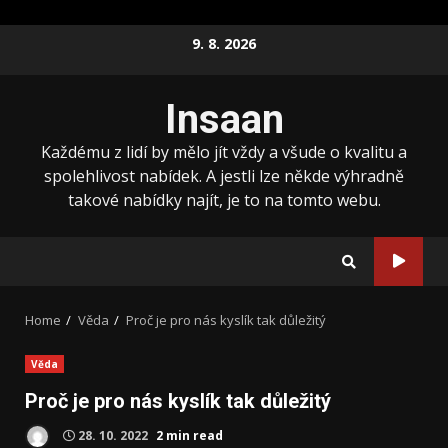
Skip
9. 8. 2026
to
content
Insaan
Každému z lidí by mělo jít vždy a všude o kvalitu a
spolehlivost nabídek. A jestli lze někde výhradně
takové nabídky najít, je to na tomto webu.
Home
Věda
Proč je pro nás kyslík tak důležitý
Věda
Proč je pro nás kyslík tak důležitý
28. 10. 2022
2 min read