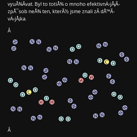
vyuÅ¾Ã­vat. Byl to totiÅ¾ o mnoho efektivnÄ›jÅ¡Ã­
zpÅ¯sob neÅ¾ ten, kterÃ½ jsme znali zÂ dÅ™Ã­
vÄ›jÅ¡ka.
Â
Â