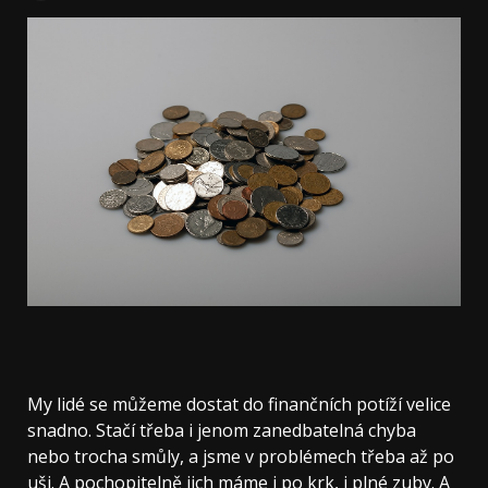
My lidé se můžeme dostat do finančních potíží velice
snadno. Stačí třeba i jenom zanedbatelná chyba
nebo trocha smůly, a jsme v problémech třeba až po
uši. A pochopitelně jich máme i po krk, i plné zuby. A