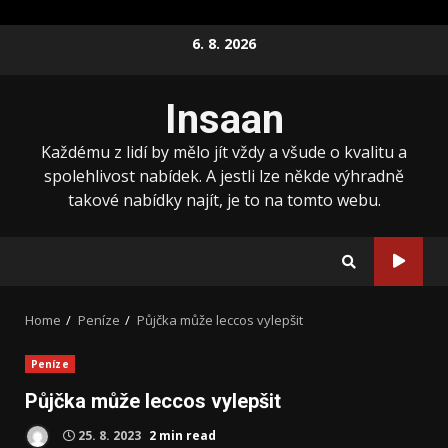
Skip
6. 8. 2026
to
content
Insaan
Každému z lidí by mělo jít vždy a všude o kvalitu a
spolehlivost nabídek. A jestli lze někde výhradně
takové nabídky najít, je to na tomto webu.
Home
Peníze
Půjčka může leccos vylepšit
Peníze
Půjčka může leccos vylepšit
25. 8. 2023
2 min read