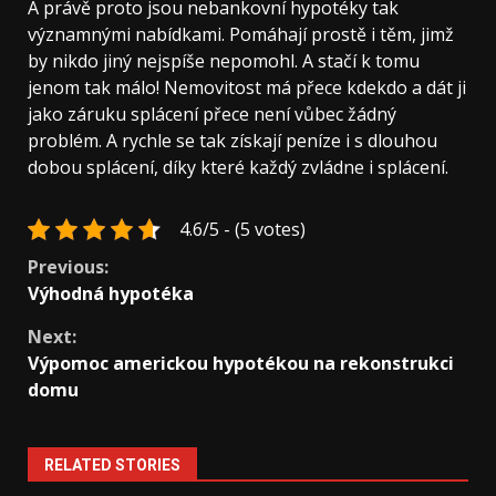
A právě proto jsou nebankovní hypotéky tak
významnými nabídkami. Pomáhají prostě i těm, jimž
by nikdo jiný nejspíše nepomohl. A stačí k tomu
jenom tak málo! Nemovitost má přece kdekdo a dát ji
jako záruku splácení přece není vůbec žádný
problém. A rychle se tak získají peníze i s dlouhou
dobou splácení, díky které každý zvládne i splácení.
4.6/5 - (5 votes)
Continue
Previous:
Výhodná hypotéka
Reading
Next:
Výpomoc americkou hypotékou na rekonstrukci
domu
RELATED STORIES