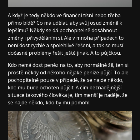
A když je tedy někdo ve finanční tísni nebo třeba
přímo bídě? Co má udělat, aby svůj osud změnil k
lepšímu? Někdy se dá pochopitelně dosáhnout
změny i přivyděláním si. Ale v mnoha případech to
není dost rychlé a spolehlivé řešení, a tak se musí
dočasné problémy řešit ještě jinak. A to půjčkou.
Kdo nemá dost peněz na to, aby normálně žil, ten si
prostě někdy od někoho nějaké peníze půjčí. To ale
pochopitelně pouze v případě, že se najde někdo,
kdo mu bude ochoten půjčit. A čím beznadějnější
situace takového člověka je, tím menší je naděje, že
se najde někdo, kdo by mu pomohl.