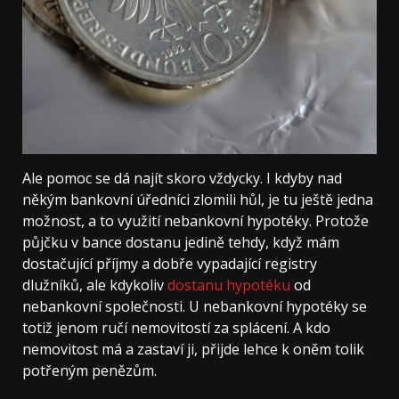
Ale pomoc se dá najít skoro vždycky. I kdyby nad
někým bankovní úředníci zlomili hůl, je tu ještě jedna
možnost, a to využití nebankovní hypotéky. Protože
půjčku v bance dostanu jedině tehdy, když mám
dostačující příjmy a dobře vypadající registry
dlužníků, ale kdykoliv
dostanu hypotéku
od
nebankovní společnosti. U nebankovní hypotéky se
totiž jenom ručí nemovitostí za splácení. A kdo
nemovitost má a zastaví ji, přijde lehce k oněm tolik
potřeným penězům.