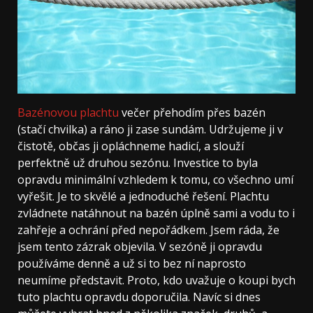
Bazénovou plachtu
večer přehodím přes bazén
(stačí chvilka) a ráno ji zase sundám. Udržujeme ji v
čistotě, občas ji opláchneme hadicí, a slouží
perfektně už druhou sezónu. Investice to byla
opravdu minimální vzhledem k tomu, co všechno umí
vyřešit. Je to skvělé a jednoduché řešení. Plachtu
zvládnete natáhnout na bazén úplně sami a vodu to i
zahřeje a ochrání před nepořádkem. Jsem ráda, že
jsem tento zázrak objevila. V sezóně ji opravdu
používáme denně a už si to bez ní naprosto
neumíme představit. Proto, kdo uvažuje o koupi bych
tuto plachtu opravdu doporučila. Navíc si dnes