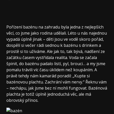
Pořízení bazénu na zahradu byla jedna z nejlepších
věcí, co jsme jako rodina udělali. Léto u nás najednou
vypadá úplně jinak – děti jsou ve vodě skoro pořád,
dospělí si večer rádi sednou k bazénu s drinkem a
prostě si to užíváme. Ale jak to, tak bývá, nadšení ze
začátku časem vystřídala realita. Voda se začala
špinit, do bazénu padalo listí, pyl, brouci… a my jsme
pomalu trávili víc času úklidem než koupáním. A
právě tehdy nám kamarád poradil: „Kupte si
bazénovou plachtu. Zachrání vám nervy.“ Řeknu vám
– nechápu, jak jsme bez ní mohli fungovat. Bazénová
plachta je totiž úplně jednoduchá věc, ale má
obrovský přínos.