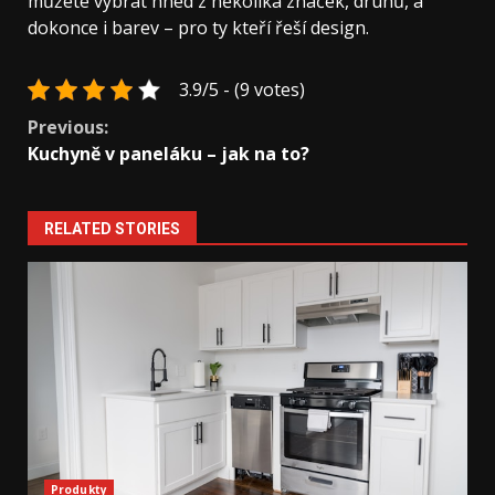
můžete vybrat hned z několika značek, druhů, a
dokonce i barev – pro ty kteří řeší design.
3.9/5 - (9 votes)
Continue
Previous:
Kuchyně v paneláku – jak na to?
Reading
RELATED STORIES
Produkty