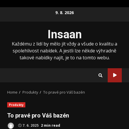
Skip
9. 8. 2026
to
content
Insaan
Každému z lidí by mělo jít vždy a všude o kvalitu a
spolehlivost nabídek. A jestli lze někde výhradně
takové nabídky najít, je to na tomto webu.
Home
Produkty
To pravé pro Váš bazén
Produkty
To pravé pro Váš bazén
7. 6. 2025
2 min read