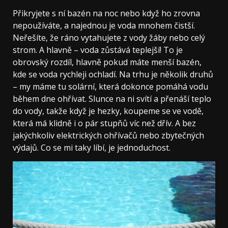
Přikryjete s ní bazén na noc nebo když ho zrovna
nepoužíváte, a najednou je voda mnohem čistší.
Neřešíte, že ráno vytahujete z vody žáby nebo celý
strom. A hlavně – voda zůstává teplejší! To je
obrovský rozdíl, hlavně pokud máte menší bazén,
kde se voda rychleji ochladí. Na trhu je několik druhů
– my máme tu solární, která dokonce pomáhá vodu
během dne ohřívat. Slunce na ni svítí a přenáší teplo
do vody, takže když je hezky, koupeme se ve vodě,
která má klidně i o pár stupňů víc než dřív. A bez
jakýchkoliv elektrických ohřívačů nebo zbytečných
výdajů. Co se mi taky líbí, je jednoduchost.