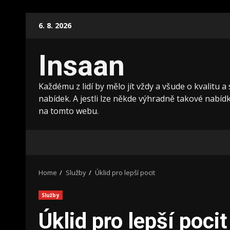
Skip
6. 8. 2026
to
content
Insaan
Každému z lidí by mělo jít vždy a všude o kvalitu a
nabídek. A jestli lze někde výhradně takové nabídky
na tomto webu.
Home
Služby
Úklid pro lepší pocit
Služby
Úklid pro lepší pocit