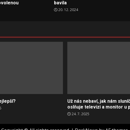
ovolenou
bavila
20. 12. 2024
ejlepší?
Už nás nebaví, jak nám sluní
oslňuje televizi a monitor u 
5
24. 7. 2025