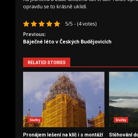
opravdu se to krásně uklidí.
5/5 - (4 votes)
Continue
Previous:
Báječné léto v Českých Budějovicích
Reading
RELATED STORIES
Služby
Služby
Pronájem lešení na klíč i s montáží
Stěhování do