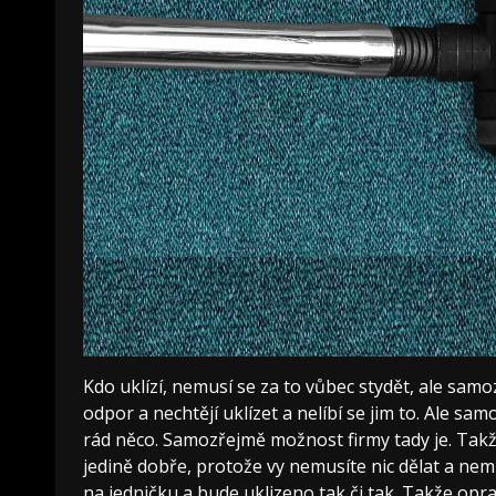
Kdo uklízí, nemusí se za to vůbec stydět, ale samo
odpor a nechtějí uklízet a nelíbí se jim to. Ale s
rád něco. Samozřejmě možnost firmy tady je. Takž
jedině dobře, protože vy nemusíte nic dělat a ne
na jedničku a bude uklizeno tak či tak. Takže oprav