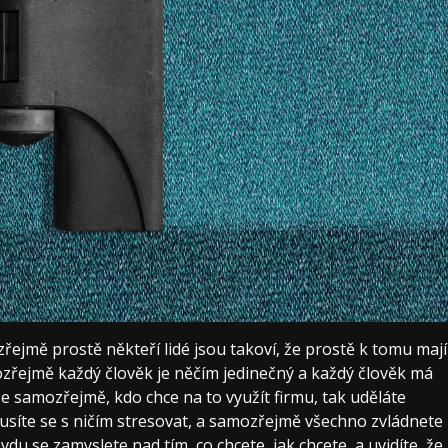
zřejmě prostě někteří lidé jsou takoví, že prostě k tomu mají
amozřejmě každý člověk je něčím jedinečný a každý člověk má
e samozřejmě, kdo chce na to využít firmu, tak uděláte
musíte se s ničím stresovat, a samozřejmě všechno zvládnete
du se zamyslete nad tím, co chcete, jak chcete, a uvidíte, že