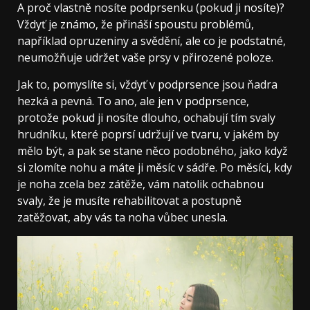
A proč vlastně nosíte podprsenku (pokud ji nosíte)?
Vždyť je známo, že přináší spoustu problémů,
například opruzeniny a svědění, ale co je podstatné,
neumožňuje udržet vaše prsy v přirozené poloze.
Jak to, pomyslíte si, vždyť v podprsence jsou ňadra
hezká a pevná. To ano, ale jen v podprsence,
protože pokud ji nosíte dlouho, ochabují tím svaly
hrudníku, které poprsí udržují ve tvaru, v jakém by
mělo být, a pak se stane něco podobného, jako když
si zlomíte nohu a máte ji měsíc v sádře. Po měsíci, kdy
je noha zcela bez zátěže, vám natolik ochabnou
svaly, že je musíte rehabilitovat a postupně
zatěžovat, aby vás ta noha vůbec unesla.