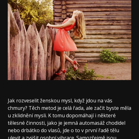
Jak rozveselit ženskou mysl, když jdou na vás
chmury? Těch metod je celá řada, ale začít byste měla
u zklidnění mysli. K tomu dopomáhají i některé
tělesné činnosti, jako je jemná automasáž chodidel
nebo drbátko do vlasů, jde o to v první řadě tělu
ulevit a zvýšit osobní vibrace. Samozřejmě jsou