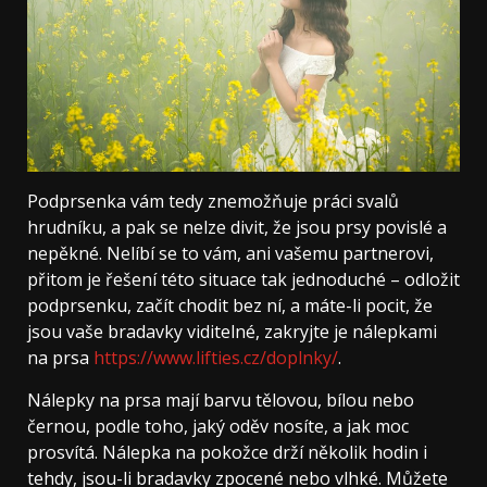
Podprsenka vám tedy znemožňuje práci svalů
hrudníku, a pak se nelze divit, že jsou prsy povislé a
nepěkné. Nelíbí se to vám, ani vašemu partnerovi,
přitom je řešení této situace tak jednoduché – odložit
podprsenku, začít chodit bez ní, a máte-li pocit, že
jsou vaše bradavky viditelné, zakryjte je nálepkami
na prsa
https://www.lifties.cz/doplnky/
.
Nálepky na prsa mají barvu tělovou, bílou nebo
černou, podle toho, jaký oděv nosíte, a jak moc
prosvítá. Nálepka na pokožce drží několik hodin i
tehdy, jsou-li bradavky zpocené nebo vlhké. Můžete