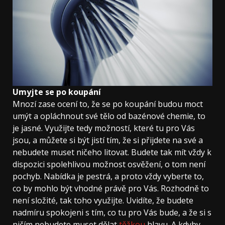
Umyjte se po koupání
Mnozí zase ocení to, že se po koupání budou moct
umýt a opláchnout své tělo od bazénové chemie, to
je jasné. Využijte tedy možností, které tu pro Vás
jsou, a můžete si být jistí tím, že si přijdete na své a
nebudete muset ničeho litovat. Budete tak mít vždy k
dispozici spolehlivou možnost osvěžení, o tom není
pochyb. Nabídka je pestrá, a proto vždy vyberte to,
co by mohlo být vhodné právě pro Vás. Rozhodně to
není složité, tak toho využijte. Uvidíte, že budete
nadmíru spokojeni s tím, co tu pro Vás bude, a že si s
ničím nebudete muset dělat
těžkou
hlavu. A kdyby