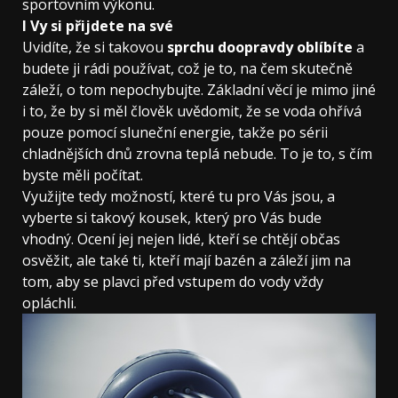
sportovním výkonu.
I Vy si přijdete na své
Uvidíte, že si takovou
sprchu doopravdy oblíbíte
a
budete ji rádi používat, což je to, na čem skutečně
záleží, o tom nepochybujte. Základní věcí je mimo jiné
i to, že by si měl člověk uvědomit, že se voda ohřívá
pouze pomocí sluneční energie, takže po sérii
chladnějších dnů zrovna teplá nebude. To je to, s čím
byste měli počítat.
Využijte tedy možností, které tu pro Vás jsou, a
vyberte si takový kousek, který pro Vás bude
vhodný. Ocení jej nejen lidé, kteří se chtějí občas
osvěžit, ale také ti, kteří mají bazén a záleží jim na
tom, aby se plavci před vstupem do vody vždy
opláchli.