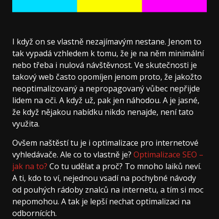
I když on se vlastně nezajímavým nestane. Jenom to
tak vypadá vzhledem k tomu, že je na něm minimální
nebo třeba i nulová návštěvnost. Ve skutečnosti je
takový web často opomíjen jenom proto, že jakožto
neoptimalizovaný a nepropagovaný vůbec nepřijde
lidem na oči. A když už, pak jen náhodou. A je jasné,
že když nějakou nabídku nikdo nenajde, není tato
využita.
Ovšem naštěstí tu je i optimalizace pro internetové
vyhledávače. Ale co to vlastně je?
Optimalizace SEO –
jak na to?
Co tu udělat a proč? To mnoho laiků neví.
A ti, kdo to ví, nejednou vsadí na pochybné návody
od pouhých rádoby znalců na internetu, a tím si moc
nepomohou. A tak je lepší nechat optimalizaci na
odbornících.