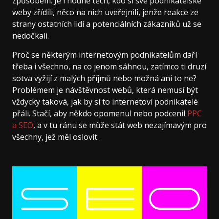
způsobem. Je i hodně těch, kdo si své podnikatelské
weby zřídili, něco na nich uveřejnili, jenže reakce ze
strany ostatních lidí a potenciálních zákazníků už se
nedočkali.
Proč se některým internetovým podnikatelům daří
třeba i všechno, na co jenom sáhnou, zatímco ti druzí
sotva vyžijí z malých příjmů nebo možná ani to ne?
Problémem je návštěvnost webů, která nemusí být
vždycky taková, jak by si to internetoví podnikatelé
přáli. Stačí, aby někdo opomenul nebo podcenil
PPC
a SEO
, a v tu ránu se může stát web nezajímavým pro
všechny, jež měl oslovit.