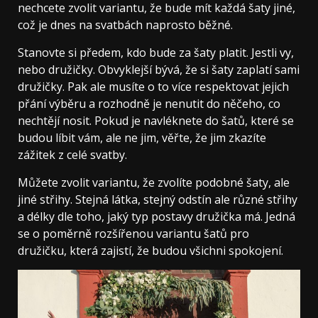
nechcete zvolit variantu, že bude mít každá šaty jiné,
což je dnes na svatbách naprosto běžné.
Stanovte si předem, kdo bude za šaty platit. Jestli vy,
nebo družičky. Obvyklejší bývá, že si šaty zaplatí sami
družičky. Pak ale musíte o to více respektovat jejich
přání výběru a rozhodně je nenutit do něčeho, co
nechtějí nosit. Pokud je navléknete do šatů, které se
budou líbit vám, ale ne jim, věřte, že jim zkazíte
zážitek z celé svatby.
Můžete zvolit variantu, že zvolíte podobné šaty, ale
jiné střihy. Stejná látka, stejný odstín ale různé střihy
a délky dle toho, jaký typ postavy družička má. Jedná
se o poměrně rozšířenou variantu šatů pro
družičku, která zajistí, že budou všichni spokojení.