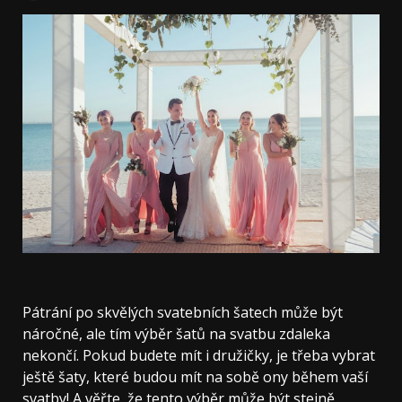
Pátrání po skvělých svatebních šatech může být
náročné, ale tím výběr šatů na svatbu zdaleka
nekončí. Pokud budete mít i družičky, je třeba vybrat
ještě šaty, které budou mít na sobě ony během vaší
svatby! A věřte, že tento výběr může být stejně