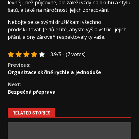
levněji, než půjčovné, ale záleží vždy na druhu a stylu
šatů, a také na náročnosti jejich zpracování.
Nebojte se se svými družičkami všechno
prodiskutovat. Je důležité, abyste vyšla vstříc i jejich
přání, a ony zároveň respektovaly ty vaše.
3.9/5 - (7 votes)
Continue
Previous:
Organizace skříně rychle a jednoduše
Reading
Next:
Bezpečná přeprava
RELATED STORIES