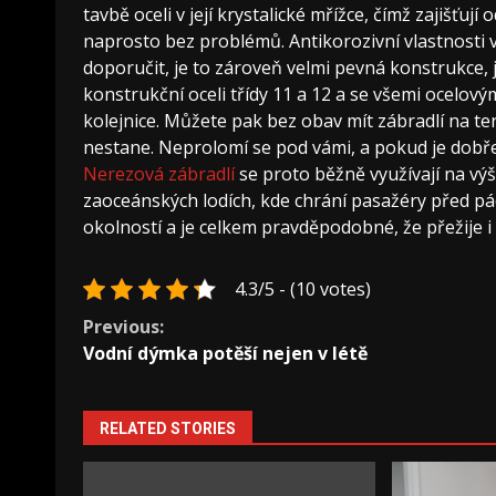
tavbě oceli v její krystalické mřížce, čímž zajišť
naprosto bez problémů.
Antikorozivní vlastnosti
doporučit, je to zároveň velmi pevná konstrukce, j
konstrukční oceli třídy 11 a 12 a se všemi ocelovým
kolejnice. Můžete pak bez obav mít zábradlí na ter
nestane. Neprolomí se pod vámi, a pokud je dobře 
Nerezová zábradlí
se proto běžně využívají na vý
zaoceánských lodích, kde chrání pasažéry před p
okolností a je celkem pravděpodobné, že přežije i va
4.3/5 - (10 votes)
Continue
Previous:
Vodní dýmka potěší nejen v létě
Reading
RELATED STORIES