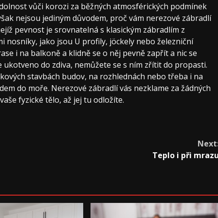
ují odolnost vůči korozi za běžných atmosférických podmínek
 však nejsou jediným důvodem, proč vám nerezové zábradlí
ejíž pevnost je srovnatelná s klasickým zábradlím z
i nosníky, jako jsou U profily, jöckely nebo železniční
ase i na balkoně a klidně se o něj pevně zapřít a nic se
ukotveno do zdiva, nemůžete se s ním zřítit do propasti.
škových stavbách budov, na rozhlednách nebo třeba i na
ádem do moře. Nerezové zábradlí vás nezklame za žádných
še fyzické tělo, až jej tu odložíte.
Next
Teplo i při mraz