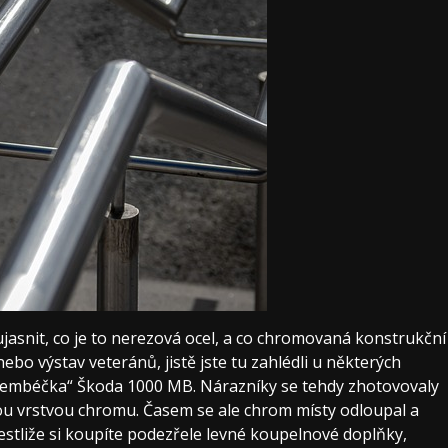
ujasnit, co je to nerezová ocel, a co chromovaná konstrukční
nebo výstav veteránů, jistě jste tu zahlédli u některých
 „embéčka“ Škoda 1000 MB. Nárazníky se tehdy zhotovovaly
kou vrstvou chromu. Časem se ale chrom místy odloupal a
jestliže si koupíte podezřele levné koupelnové doplňky,