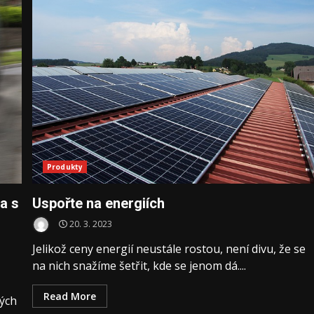
Produkty
ba s
Uspořte na energiích
20. 3. 2023
Jelikož ceny energií neustále rostou, není divu, že se
na nich snažíme šetřit, kde se jenom dá....
Read More
kých