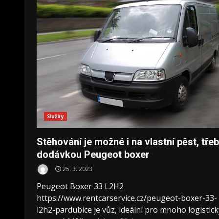
Služby
Stěhování je možné i na vlastní pěst, tře
dodávkou Peugeot boxer
25. 3. 2023
Peugeot Boxer 33 L2H2
https://www.rentcarservice.cz/peugeot-boxer-33-
l2h2-pardubice je vůz, ideální pro mnoho logistic