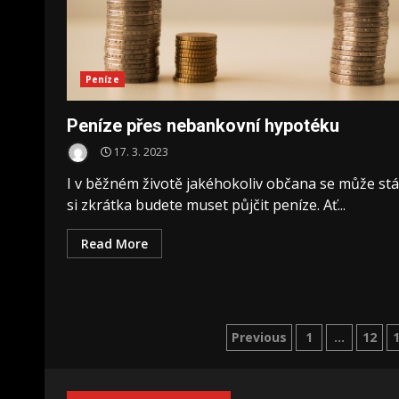
Peníze
Peníze přes nebankovní hypotéku
17. 3. 2023
I v běžném životě jakéhokoliv občana se může stá
si zkrátka budete muset půjčit peníze. Ať...
Read More
Stránkování
Previous
1
…
12
příspěvků