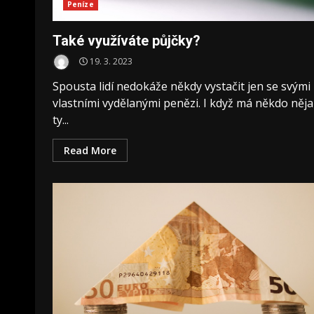
Peníze
Také využíváte půjčky?
19. 3. 2023
Spousta lidí nedokáže někdy vystačit jen se svými
vlastními vydělanými penězi. I když má někdo něj
ty...
Read More