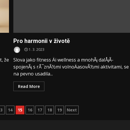
Pro harmonii v životě
1. 3. 2023
t, že
Slova jako fitness Äi wellness a mnohÃ¡ dalÅ¡Ã­
spojenÃ¡ s rÅ¯znÃ½mi volnoÄasovÃ½mi aktivitami, se
na pevno usadila...
Read More
13
14
15
16
17
18
19
Next