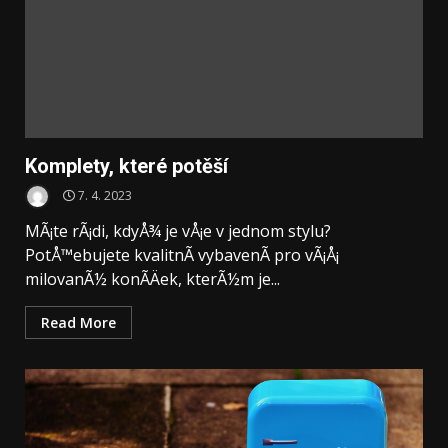
Komplety, které potěší
7. 4. 2023
MÃ¡te rÃ¡di, kdyÅ¾ je vÅ¡e v jednom stylu?
PotÅ™ebujete kvalitnÃ­ vybavenÃ­ pro vÃ¡Å¡
milovanÃ½ konÃ­Äek, kterÃ½m je...
Read More