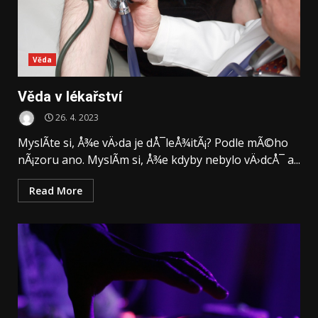
Věda
Věda v lékařství
26. 4. 2023
MyslÃ­te si, Å¾e vÄ›da je dÅ¯leÅ¾itÃ¡? Podle mÃ©ho
nÃ¡zoru ano. MyslÃ­m si, Å¾e kdyby nebylo vÄ›dcÅ¯ a...
Read More