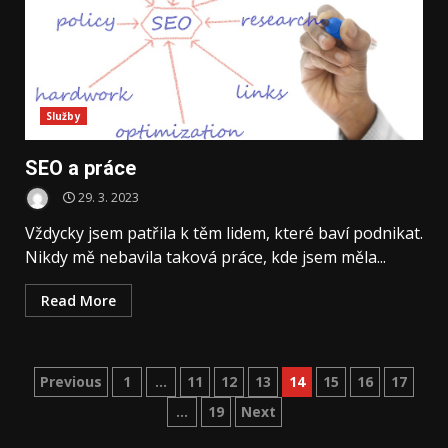
Služby
SEO a práce
29. 3. 2023
Vždycky jsem patřila k těm lidem, které baví podnikat.
Nikdy mě nebavila taková práce, kde jsem měla...
Read More
Stránkování
Previous
1
…
11
12
13
14
15
16
17
…
19
Next
příspěvků