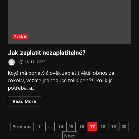
Peníze
Jak zaplatit nezaplatitelné?
16. 11. 2022
Když má bohatý člověk zaplatit větší obnos za
cokoliv, vezme jednoduše tolik peněz, kolik je
potřeba, a...
Read More
Stránkování
Previous
1
…
14
15
16
17
18
19
20
Next