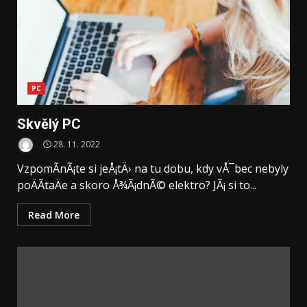
PC
Skvělý PC
28. 11. 2022
VzpomÃ­nÃ¡te si jeÅ¡tÄ› na tu dobu, kdy vÅ¯bec nebyly
poÄÃ­taÄe a skoro Å¾Ã¡dnÃ© elektro? JÃ¡ si to...
Read More