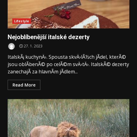
Lifestyle
Nejoblíbenější italské dezerty
27. 1. 2023
ItalskÃ¡ kuchynÄ›. Spousta skvÄ›lÃ½ch jÃ­del, kterÃ©
jsou oblÃ­benÃ© po celÃ©m svÄ›tÄ›. ItalskÃ© dezerty
zanechajÃ­ za hlavnÃ­m jÃ­dlem...
Read More