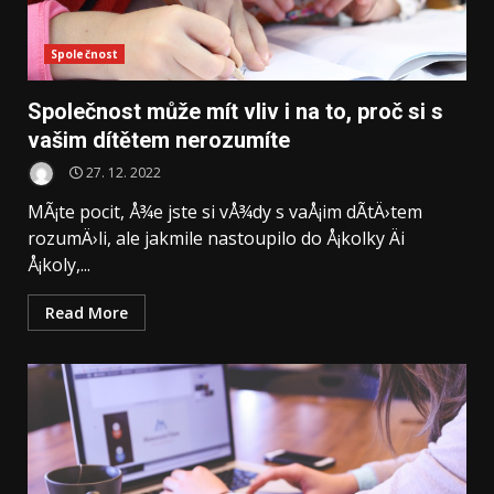
Společnost
Společnost může mít vliv i na to, proč si s
vašim dítětem nerozumíte
27. 12. 2022
MÃ¡te pocit, Å¾e jste si vÅ¾dy s vaÅ¡im dÃ­tÄ›tem
rozumÄ›li, ale jakmile nastoupilo do Å¡kolky Äi
Å¡koly,...
Read More