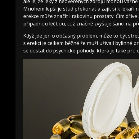
ale je, že léky z neověřených zdrojů mohou vážně o
Mnohem lepší je stud překonat a zajít si k lékař
erekce může značit i rakovinu prostaty. Čím dříve s
případnou léčbou, což značně zvyšuje šanci na pře
Když jde jen o občasný problém, může to být st
s erekcí je celkem běžné že muži užívají bylinné 
se dostat do psychické pohody, která je také pro e