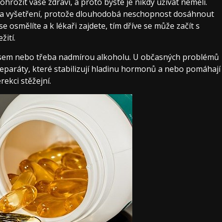
hrozit vaše zdraví, a proto byste je nikdy užívat neměli.
i na vyšetření, protože dlouhodobá neschopnost dosáhnout
e osmělíte a k lékaři zajdete, tím dříve se může začít s
žití.
resem nebo třeba nadmírou alkoholu. U občasných problémů
preparáty, které stabilizují hladinu hormonů a nebo pomáhají
rekci stěžejní.