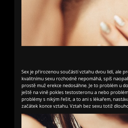
Sex je přirozenou součástí vztahu dvou lidí, ale p
kvalitnímu sexu rozhodně nepomáhá, spíš naopak.
prostě muž erekce nedosáhne. Je to problém u dosp
ještě na vině pokles testosteronu a nebo problém
problémy s nikým řešit, a to ani s lékařem, nast
začátek konce vztahu. Vztah bez sexu totiž dlou