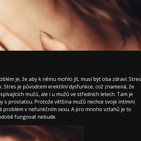
roblém je, že aby k němu mohlo jít, musí být oba zdraví. Stres
 Stres je původcem erektilní dysfunkce, což znamená, že
ívajících mužů, ale i u mužů ve středních letech. Tam je
y s prostatou. Protože většina mužů nechce svoje intimní
ává problém v nefunkčním sexu. A pro mnoho vztahů je to
hodobě fungovat nebude.