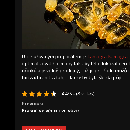
Ulice užívaným preparátem je
kamagra Kamagra-
optimalizovat hormony tak aby tělo dokázalo erek
účinků a je volně prodejný, což je pro řadu mužů d
tím zachránit vztah, o který by byla škoda přijít.
4.4/5 - (8 votes)
Continue
Previous:
Krásné ve věnci i ve váze
Reading