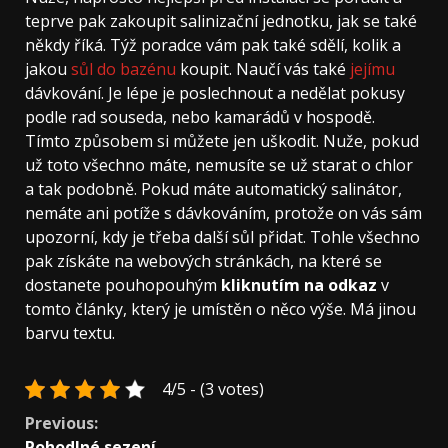
teprve pak zakoupit salinizační jednotku, jak se také
někdy říká. Týž poradce vám pak také sdělí, kolik a
jakou
sůl do bazénu
koupit. Naučí vás také
jejímu
dávkování. Je lépe je poslechnout a nedělat pokusy
podle rad souseda, nebo kamarádů v hospodě.
Tímto způsobem si můžete jen uškodit. Nuže, pokud
už toto všechno máte, nemusíte se už starat o chlor
a tak podobně. Pokud máte automatický salinátor,
nemáte ani potíže s dávkováním, protože on vás sám
upozorní, kdy je třeba další sůl přidat. Tohle všechno
pak získáte na webových stránkách, na které se
dostanete pouhopouhým
kliknutím na odkaz
v
tomto články, který je umístěn o něco výše. Má jinou
barvu textu.
4/5 - (3 votes)
Continue
Previous:
Pohodlné sezení