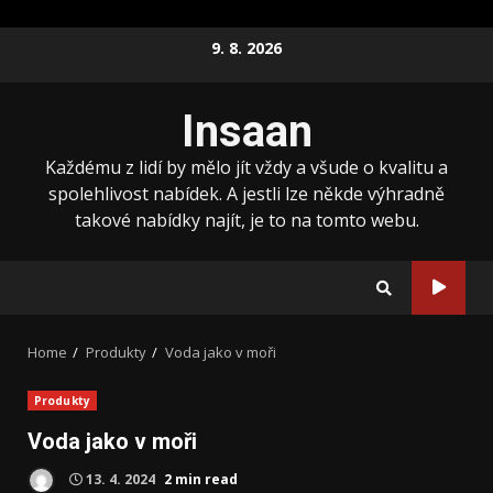
Skip
9. 8. 2026
to
content
Insaan
Každému z lidí by mělo jít vždy a všude o kvalitu a
spolehlivost nabídek. A jestli lze někde výhradně
takové nabídky najít, je to na tomto webu.
Home
Produkty
Voda jako v moři
Produkty
Voda jako v moři
13. 4. 2024
2 min read