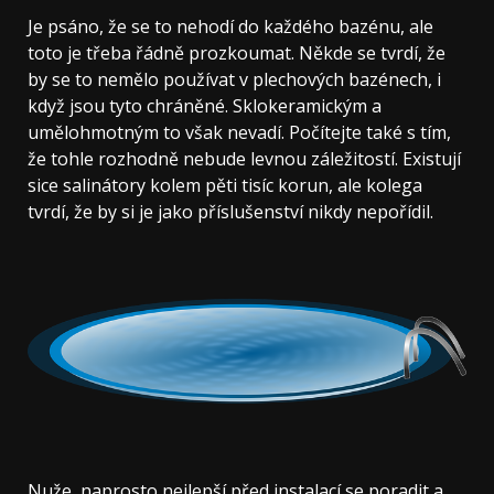
Je psáno, že se to nehodí do každého bazénu, ale
toto je třeba řádně prozkoumat. Někde se tvrdí, že
by se to nemělo používat v plechových bazénech, i
když jsou tyto chráněné. Sklokeramickým a
umělohmotným to však nevadí. Počítejte také s tím,
že tohle rozhodně nebude levnou záležitostí. Existují
sice salinátory kolem pěti tisíc korun, ale kolega
tvrdí, že by si je jako příslušenství nikdy nepořídil.
Nuže, naprosto nejlepší před instalací se poradit a