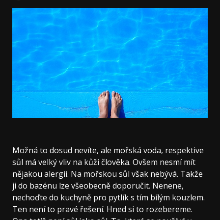
Možná to dosud nevíte, ale mořská voda, respektive
sůl má velký vliv na kůži člověka. Ovšem nesmí mít
nějakou alergii. Na mořskou sůl však nebývá. Takže
ji do bazénu lze všeobecně doporučit. Nenene,
nechoďte do kuchyně pro pytlík s tím bílým kouzlem.
Ten není to pravé řešení. Hned si to rozebereme.