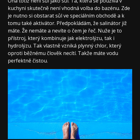
Ona totiž není sůl jako sůl. Ta, která se používá v
kuchyni skutečně není vhodná volba do bazénu. Zde
je nutno si obstarat sůl ve speciálním obchodě a k
tomu také aktivátor. Předpokládám, že salinátor již
máte. Že nemáte a nevíte o čem je řeč. Nuže je to
přístroj, který kombinuje jak elektrolýzu, tak i
hydrolýzu. Tak vlastně vzniká plynný chlor, který
oproti běžnému člověk necítí. Takže máte vodu
perfektně čistou.