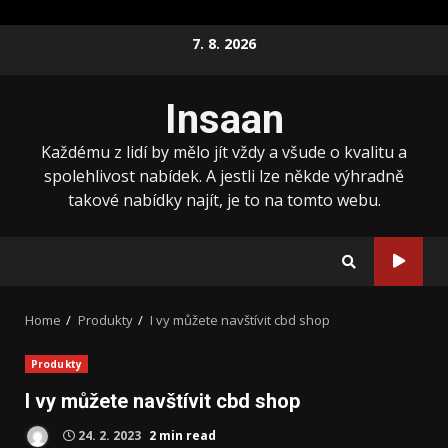
Skip
7. 8. 2026
to
content
Insaan
Každému z lidí by mělo jít vždy a všude o kvalitu a
spolehlivost nabídek. A jestli lze někde výhradně
takové nabídky najít, je to na tomto webu.
Home
Produkty
I vy můžete navštívit cbd shop
Produkty
I vy můžete navštívit cbd shop
24. 2. 2023
2 min read