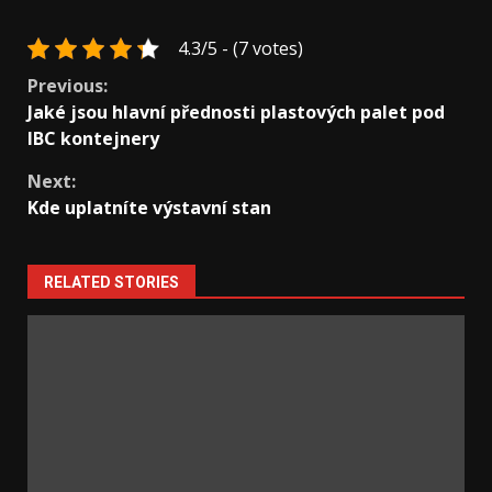
4.3/5 - (7 votes)
Continue
Previous:
Jaké jsou hlavní přednosti plastových palet pod
Reading
IBC kontejnery
Next:
Kde uplatníte výstavní stan
RELATED STORIES