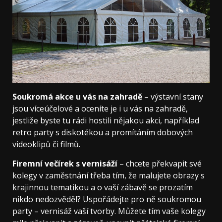
Soukromá akce u vás na zahradě
– výstavní stany
jsou víceúčelové a oceníte je i u vás na zahradě,
jestliže byste tu rádi hostili nějakou akci, například
retro party s diskotékou a promítáním dobových
videoklipů či filmů.
Firemní večírek s vernisáží
– chcete překvapit své
kolegy v zaměstnání třeba tím, že malujete obrazy s
krajinnou tematikou a o vaší zábavě se prozatím
nikdo nedozvěděl? Uspořádejte pro ně soukromou
party – vernisáž vaší tvorby. Můžete tím vaše kolegy