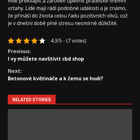
mile překvapit a zároveň upevnit přátelské firemní
vztahy. Lidé mají rádi podobné události a je známo,
že přináší do života celou řadu pozitivních vlivů, což
je v dnešní době plné stresu nesmírně důležité.
4.3/5 - (7 votes)
Continue
Previous:
I vy můžete navštívit cbd shop
Reading
Next:
Betonové květináče a k čemu se hodí?
RELATED STORIES