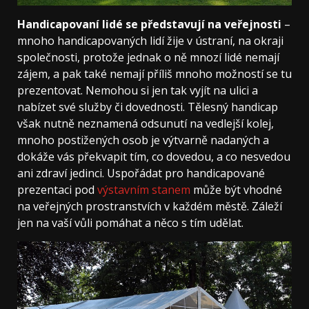
Handicapovaní lidé se představují na veřejnosti
–
mnoho handicapovaných lidí žije v ústraní, na okraji
společnosti, protože jednak o ně mnozí lidé nemají
zájem, a pak také nemají příliš mnoho možností se tu
prezentovat. Nemohou si jen tak vyjít na ulici a
nabízet své služby či dovednosti. Tělesný handicap
však nutně neznamená odsunutí na vedlejší kolej,
mnoho postižených osob je výtvarně nadaných a
dokáže vás překvapit tím, co dovedou, a co nesvedou
ani zdraví jedinci. Uspořádat pro handicapované
prezentaci pod
výstavním stanem
může být vhodné
na veřejných prostranstvích v každém městě. Záleží
jen na vaší vůli pomáhat a něco s tím udělat.